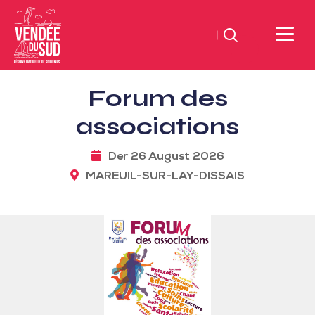
Suchen
Sud
Forum des
Vendée
Littoral
associations
TourismusSüd
Vendée
Der 26 August 2026
Küste
MAREUIL-SUR-LAY-DISSAIS