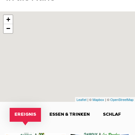
+
−
Leaflet
| ©
Mapbox
| ©
OpenStreetMap
EREIGNIS
ESSEN & TRINKEN
SCHLAF