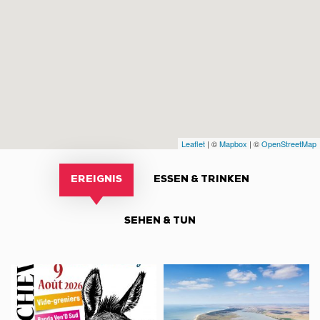
Leaflet
| ©
Mapbox
| ©
OpenStreetMap
EREIGNIS
ESSEN & TRINKEN
SEHEN & TUN
Fête
Sortie
de
nature,
l’Âne
découverte