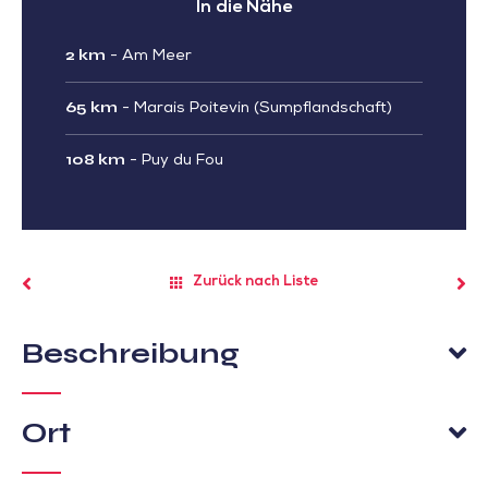
In die Nähe
2 km
-
Am Meer
65 km
-
Marais Poitevin (Sumpflandschaft)
108 km
-
Puy du Fou
Zurück nach Liste
Beschreibung
Ort