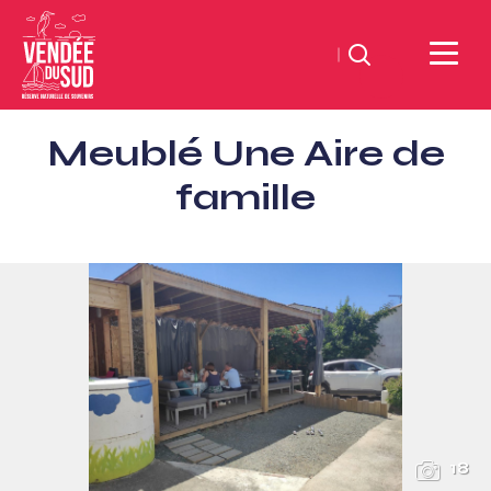
Suchen
Sud
Meublé Une Aire de
Vendée
Littoral
famille
TourismusSüd
Vendée
Küste
18