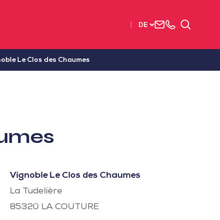
Uns
+33
Suchen
DE
kontaktieren
2515
63737
oble Le Clos des Chaumes
aumes
Vignoble Le Clos des Chaumes
La Tudelière
85320
LA COUTURE