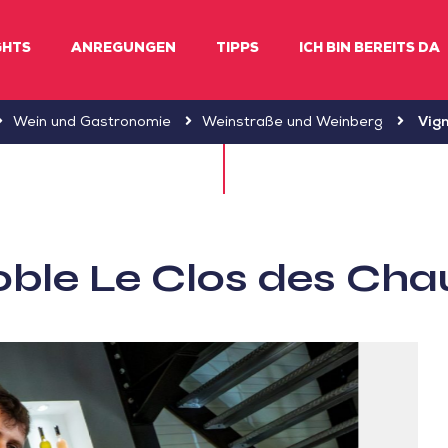
GHTS
ANREGUNGEN
TIPPS
ICH BIN BEREITS DA
Wein und Gastronomie
Weinstraße und Weinberg
Vign
oble Le Clos des Ch