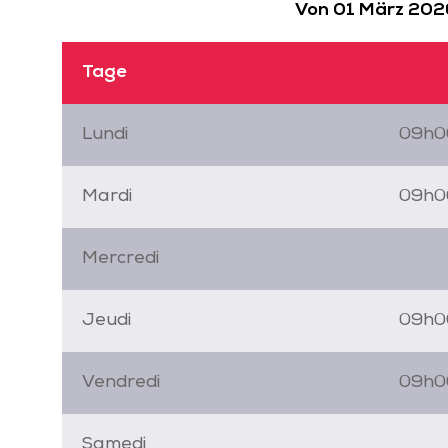
Von 01 März 202
Tage
Lundi
09h0
Mardi
09h0
Mercredi
Jeudi
09h0
Vendredi
09h0
Samedi