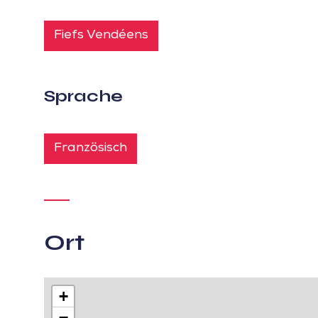
Fiefs Vendéens
Sprache
Französisch
Ort
+
−