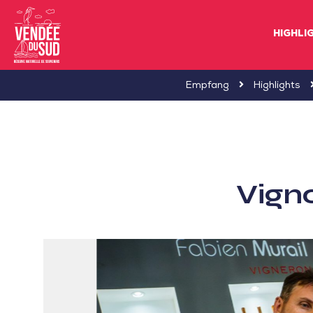
HIGHLI
Sud
Empfang
Highlights
Vendée
Littoral
TourismusSüd
Vendée
Vign
Küste