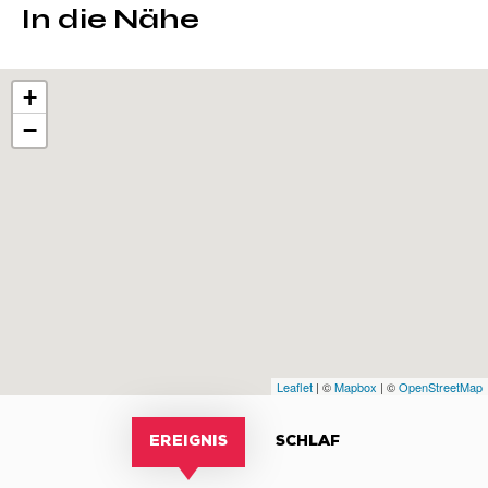
In die Nähe
+
−
Leaflet
| ©
Mapbox
| ©
OpenStreetMap
EREIGNIS
SCHLAF