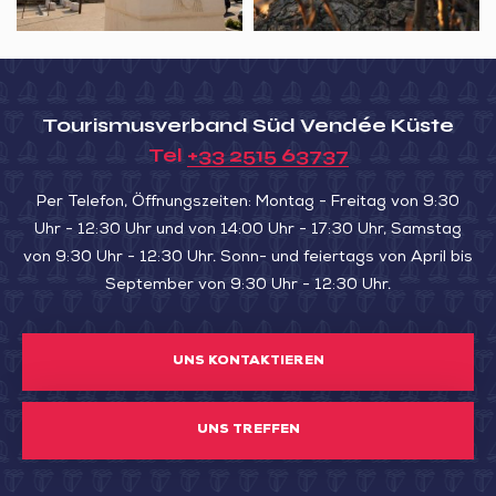
de
L’ARGILE“
Luçon
(„MODELLIEREN
SIE
DEM
Tourismusverband Süd Vendée Küste
SUMPF
Tel
+33 2515 63737
MIT
LEHM“)
Per Telefon, Öffnungszeiten: Montag - Freitag von 9:30
Uhr - 12:30 Uhr und von 14:00 Uhr - 17:30 Uhr, Samstag
von 9:30 Uhr - 12:30 Uhr. Sonn- und feiertags von April bis
September von 9:30 Uhr - 12:30 Uhr.
UNS KONTAKTIEREN
UNS TREFFEN