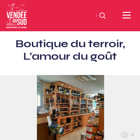
Suchen
Sud
Boutique du terroir,
Vendée
Littoral
L’amour du goût
TourismusSüd
Vendée
Küste
2