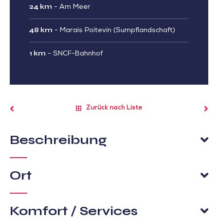
24 km
-
Am Meer
48 km
-
Marais Poitevin (Sumpflandschaft)
1 km
-
SNCF-Bahnhof
Zurück nach Liste
Beschreibung
Ort
Komfort / Services