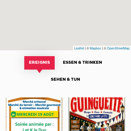
Leaflet
| ©
Mapbox
| ©
OpenStreetMap
EREIGNIS
ESSEN & TRINKEN
SEHEN & TUN
Marché
Soirées
semi-
Guinguettes
nocturne
Festiv’Michelaise