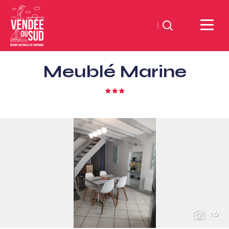
Suchen
Sud
Meublé Marine
Vendée
Littoral
3
TourismusSüd
Sterne
Vendée
Küste
16