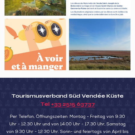
du
l’étoile
Jardin
Dumaine
À
Sortie
voir
nature,
et
la
À
Baie
manger,
au
Rando
fil
gourmande
des
autour
saisons
de
–
Tourismusverband Süd Vendée Küste
la
Octobre
Tel
+33 2515 63737
Cabane
Kombucha
Per Telefon, Öffnungszeiten: Montag - Freitag von 9:30
Uhr - 12:30 Uhr und von 14:00 Uhr - 17:30 Uhr, Samstag
von 9:30 Uhr - 12:30 Uhr. Sonn- und feiertags von April bis