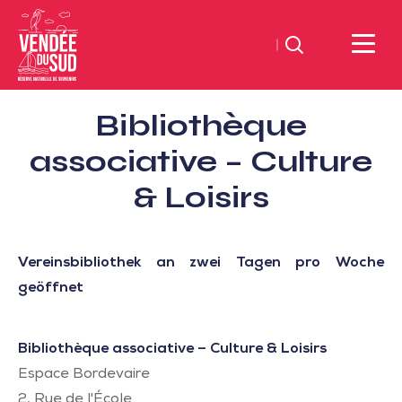
Suchen
Sud
Bibliothèque
Vendée
Littoral
associative – Culture
TourismusSüd
& Loisirs
Vendée
Küste
Vereinsbibliothek an zwei Tagen pro Woche
geöffnet
Bibliothèque associative – Culture & Loisirs
Espace Bordevaire
2, Rue de l'École