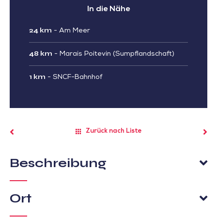
In die Nähe
24 km
-
Am Meer
48 km
-
Marais Poitevin (Sumpflandschaft)
1 km
-
SNCF-Bahnhof
Zurück nach Liste
Beschreibung
Ort