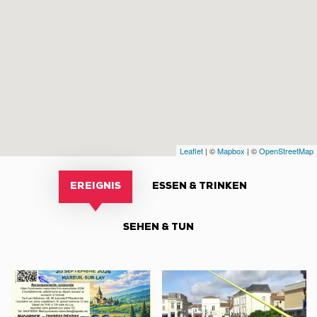
Leaflet
| ©
Mapbox
| ©
OpenStreetMap
EREIGNIS
ESSEN & TRINKEN
SEHEN & TUN
Randonnées
Visite
pédestre
de