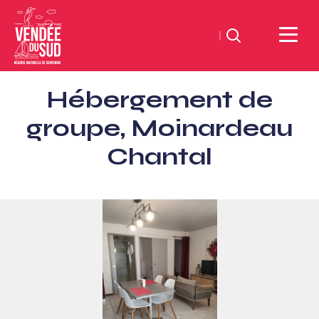
Suchen
Sud
Hébergement de
Vendée
Littoral
groupe, Moinardeau
TourismusSüd
Chantal
Vendée
Küste