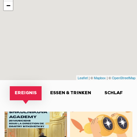
−
Leaflet
| ©
Mapbox
| ©
OpenStreetMap
EREIGNIS
ESSEN & TRINKEN
SCHLAF
Festival
À
musical
voir
de
et