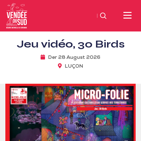
Suchen
Sud
Jeu vidéo, 30 Birds
Vendée
Littoral
Der 28 August 2026
TourismusSüd
LUÇON
Vendée
Küste