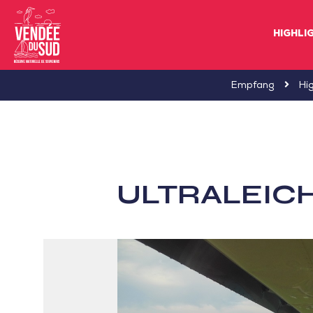
HIGHLI
Sud
Empfang
Hig
Vendée
Littoral
TourismusSüd
Vendée
ULTRALEIC
Küste