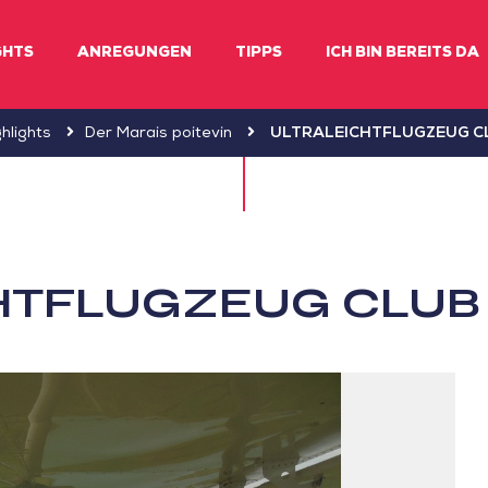
GHTS
ANREGUNGEN
TIPPS
ICH BIN BEREITS DA
hlights
Der Marais poitevin
ULTRALEICHTFLUGZEUG C
HTFLUGZEUG CLUB