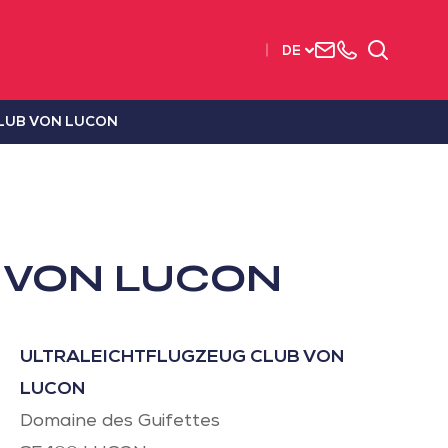
Uns
+33
Suchen
DE
kontaktieren
2515
63737
LUB VON LUCON
 VON LUCON
ULTRALEICHTFLUGZEUG CLUB VON
LUCON
Domaine des Guifettes