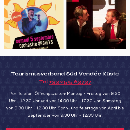
Concert
Théâtre,
de
Showys
Le
l’Aiguillon
dîner
de
cons
Tourismusverband Süd Vendée Küste
Tel
+33 2515 63737
Per Telefon, Öffnungszeiten: Montag - Freitag von 9:30
Uhr - 12:30 Uhr und von 14:00 Uhr - 17:30 Uhr, Samstag
von 9:30 Uhr - 12:30 Uhr. Sonn- und feiertags von April bis
September von 9:30 Uhr - 12:30 Uhr.