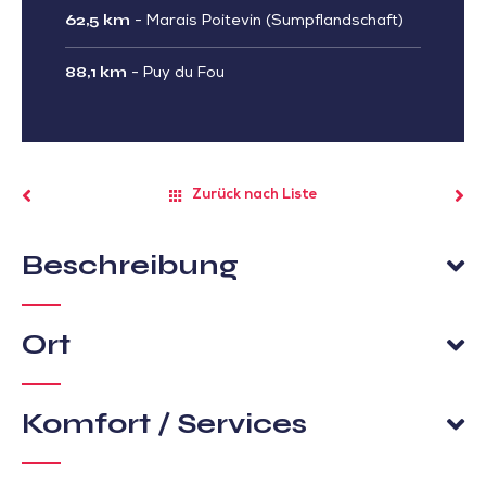
62,5 km
-
Marais Poitevin (Sumpflandschaft)
88,1 km
-
Puy du Fou
Zurück nach Liste
Beschreibung
Ort
Komfort / Services