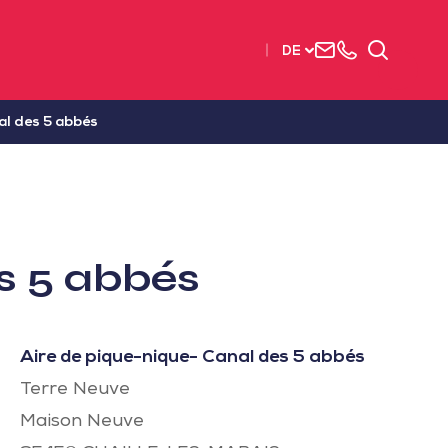
Uns
+33
Suchen
DE
kontaktieren
2515
63737
al des 5 abbés
s 5 abbés
Aire de pique-nique- Canal des 5 abbés
Terre Neuve
Maison Neuve