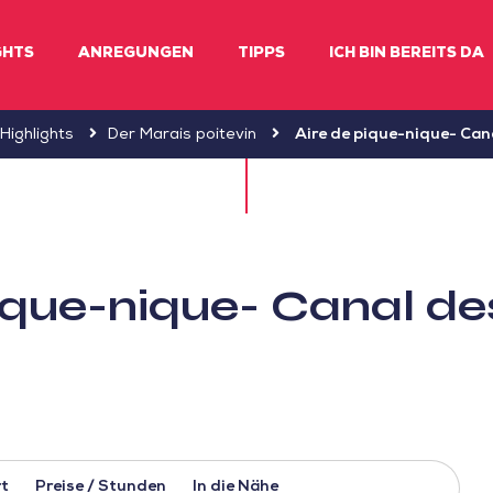
GHTS
ANREGUNGEN
TIPPS
ICH BIN BEREITS DA
Highlights
Der Marais poitevin
Aire de pique-nique- Can
pique-nique- Canal de
t
Preise / Stunden
In die Nähe