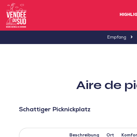
HIGHLI
Sud
Empfang
Vendée
Littoral
TourismusSüd
Vendée
Aire de 
Küste
Schattiger Picknickplatz
Beschreibung
Ort
Komfor