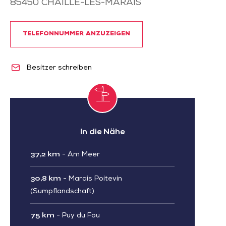
85450
CHAILLE-LES-MARAIS
TELEFONNUMMER ANZUZEIGEN
Besitzer schreiben
In die Nähe
37,2 km
-
Am Meer
30,8 km
-
Marais Poitevin
(Sumpflandschaft)
75 km
-
Puy du Fou