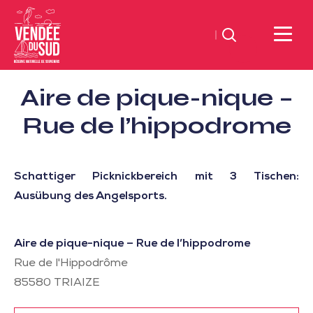
Suchen
Sud
Aire de pique-nique –
Vendée
Littoral
Rue de l’hippodrome
TourismusSüd
Vendée
Küste
Schattiger Picknickbereich mit 3 Tischen:
Ausübung des Angelsports.
Aire de pique-nique – Rue de l’hippodrome
Rue de l'Hippodrôme
85580
TRIAIZE