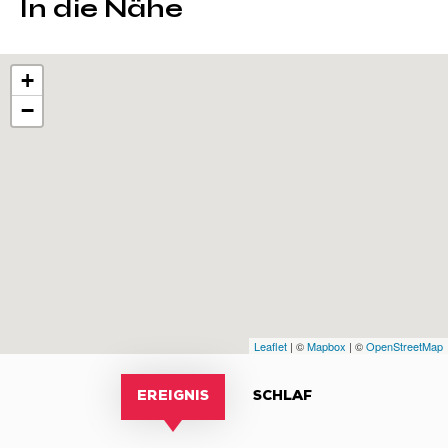
In die Nähe
+
−
Leaflet
| ©
Mapbox
| ©
OpenStreetMap
EREIGNIS
SCHLAF