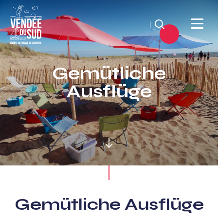
Suchen
Sud
Vendée
Gemütliche
Littoral
Ausflüge
TourismusSüd
Vendée
Küste
Gemütliche Ausflüge