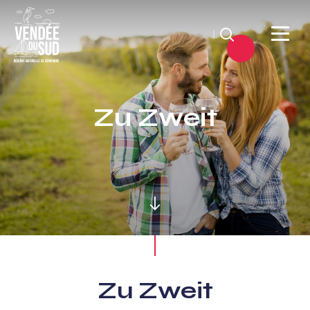
Suchen
Sud
Vendée
Zu Zweit
Littoral
TourismusSüd
Vendée
Küste
Zu Zweit