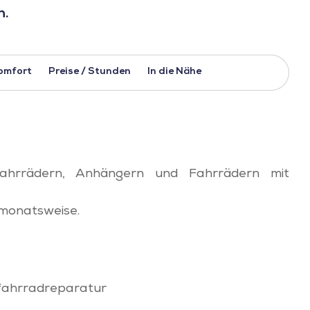
n.
omfort
Preise / Stunden
In die Nähe
ahrrädern, Anhängern und Fahrrädern mit
 monatsweise.
, fahrradreparatur