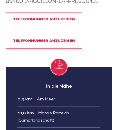
85460
L'AIGUILLON-LA-PRESQU'ILE
TELEFONNUMMER ANZUZEIGEN
TELEFONNUMMER ANZUZEIGEN
In die Nähe
0,9 km
-
Am Meer
61,8 km
-
Marais Poitevin
(Sumpflandschaft)