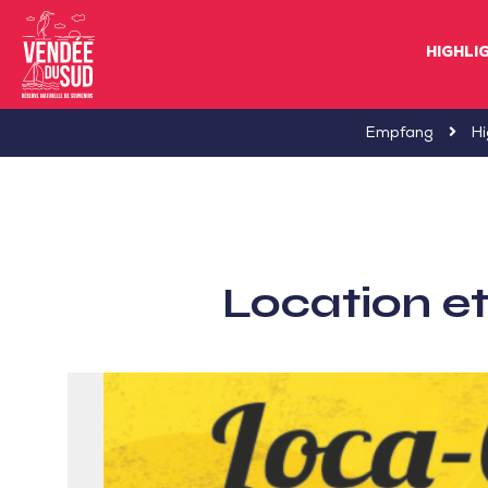
HIGHLI
Sud
Empfang
Hi
Vendée
Littoral
TourismusSüd
Vendée
Location et
Küste