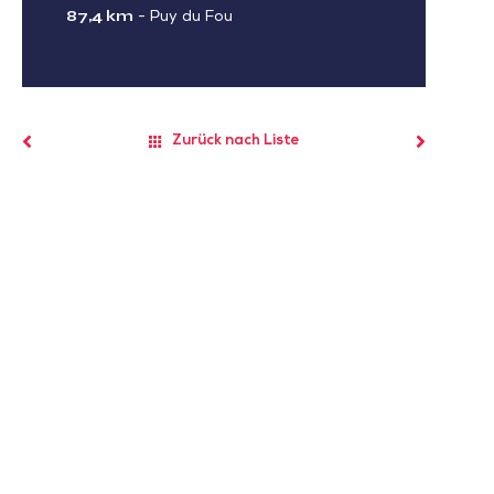
87,4 km
-
Puy du Fou
Zurück nach Liste