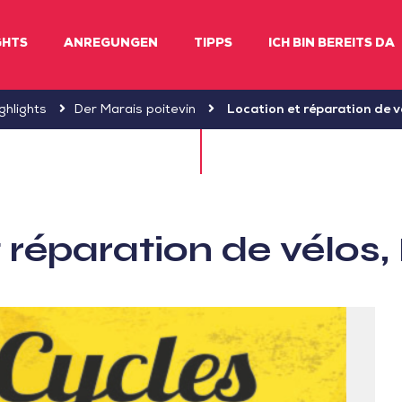
GHTS
ANREGUNGEN
TIPPS
ICH BIN BEREITS DA
ghlights
Der Marais poitevin
Location et réparation de v
 réparation de vélos