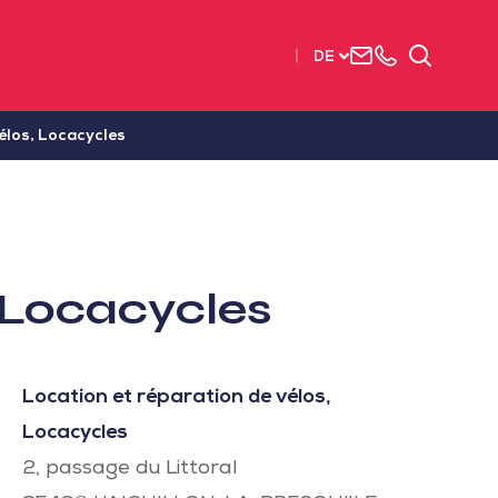
Uns
+33
Suchen
DE
kontaktieren
2515
63737
élos, Locacycles
, Locacycles
Location et réparation de vélos,
Locacycles
2, passage du Littoral