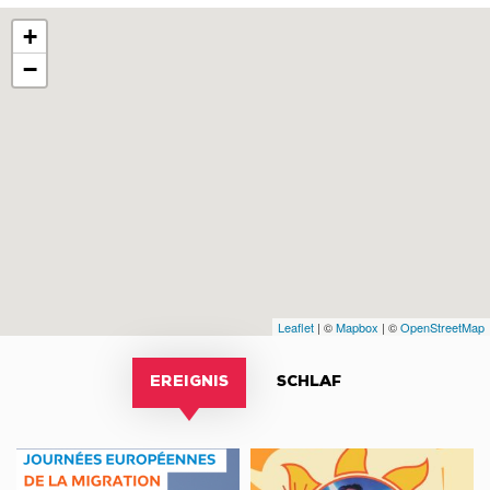
+
−
Leaflet
| ©
Mapbox
| ©
OpenStreetMap
EREIGNIS
SCHLAF
Sortie
Concert