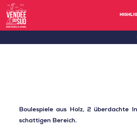
HIGHLI
Sud
Vendée
Littoral
TourismusSüd
Vendée
Küste
Boulespiele aus Holz, 2 überdachte 
schattigen Bereich.