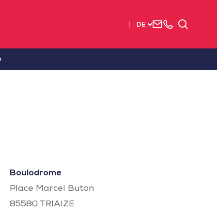
Uns
+33
Suchen
DE
kontaktieren
2515
63737
e
Boulodrome
Place Marcel Buton
85580
TRIAIZE