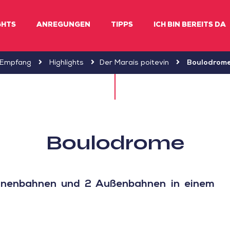
GHTS
ANREGUNGEN
TIPPS
ICH BIN BEREITS DA
Empfang
Highlights
Der Marais poitevin
Boulodrom
Boulodrome
Innenbahnen und 2 Außenbahnen in einem