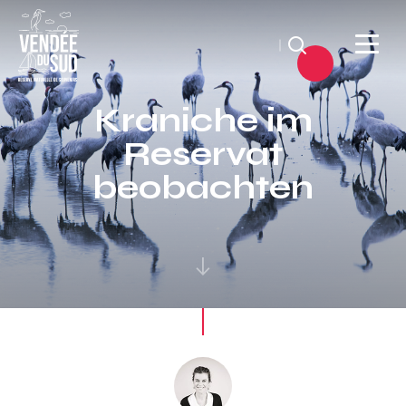
Suchen
Sud
Kraniche im
Vendée
Reservat
Littoral
TourismusSüd
beobachten
Vendée
Küste