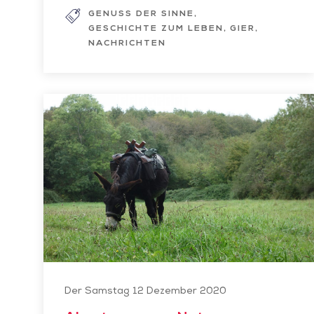
GENUSS DER SINNE
GESCHICHTE ZUM LEBEN
GIER
NACHRICHTEN
Abenteurer
von
Natur
aus
Peggy
Der Samstag 12 Dezember 2020