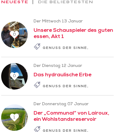
NEUESTE
DIE BELIEBTESTEN
Der Mittwoch 13 Januar
Unsere Schauspieler des guten
0
essen, Akt 1
GENUSS DER SINNE
GESCHICHTE ZUM
Der Dienstag 12 Januar
Das hydraulische Erbe
0
GENUSS DER SINNE
LANGSAMER TOUR
Der Donnerstag 07 Januar
Der „Communal“ von Lairoux,
1
ein Wohlstandsreservoir
GENUSS DER SINNE
GESCHICHTE ZUM