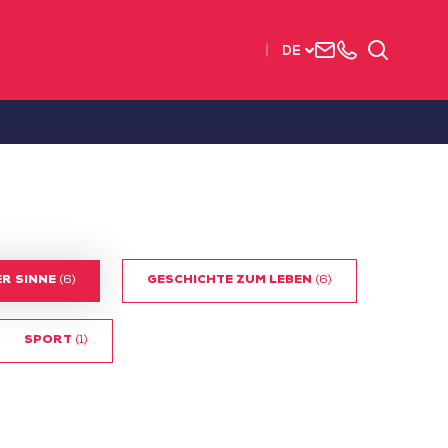
Uns
+33
Suchen
DE
kontaktieren
2515
63737
R SINNE
(6)
GESCHICHTE ZUM LEBEN
(6)
SPORT
(1)