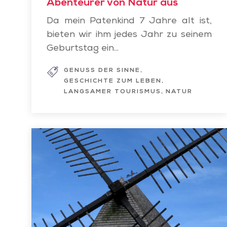
Abenteurer von Natur aus
Da mein Patenkind 7 Jahre alt ist,
bieten wir ihm jedes Jahr zu seinem
Geburtstag ein...
GENUSS DER SINNE
GESCHICHTE ZUM LEBEN
LANGSAMER TOURISMUS
NATUR
Entdecken
Sie
das
Kulturerbe
einmal
anders