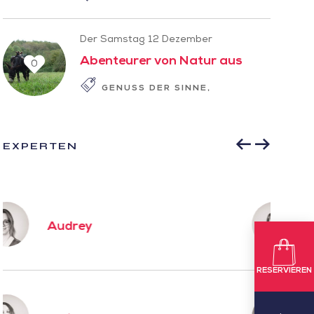
Der Samstag 12 Dezember
Abenteurer von Natur aus
0
GENUSS DER SINNE
GESCHICHTE ZUM
EXPERTEN
Karine
RESERVIEREN