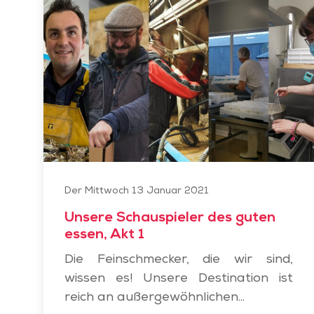
Unsere
Schauspieler
des
guten
essen,
Akt
1
Der Mittwoch 13 Januar 2021
Unsere Schauspieler des guten
essen, Akt 1
Die Feinschmecker, die wir sind,
wissen es! Unsere Destination ist
reich an außergewöhnlichen...