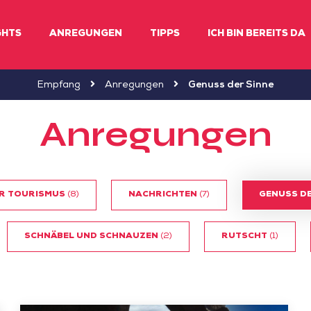
GHTS
ANREGUNGEN
TIPPS
ICH BIN BEREITS DA
Empfang
Anregungen
Genuss der Sinne
Anregungen
R TOURISMUS
(8)
NACHRICHTEN
(7)
GENUSS DE
SCHNÄBEL UND SCHNAUZEN
(2)
RUTSCHT
(1)