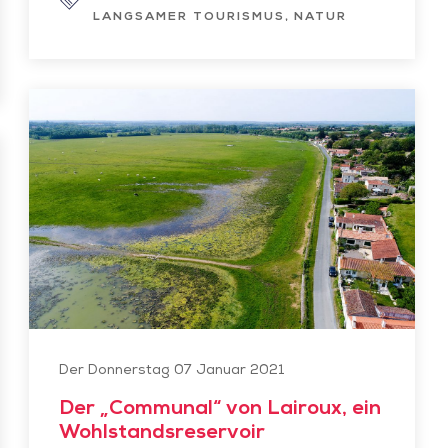
LANGSAMER TOURISMUS
NATUR
Der
„Communal“
von
Lairoux,
ein
Wohlstandsreservoir
Audrey
Der Donnerstag 07 Januar 2021
Der „Communal“ von Lairoux, ein
Wohlstandsreservoir