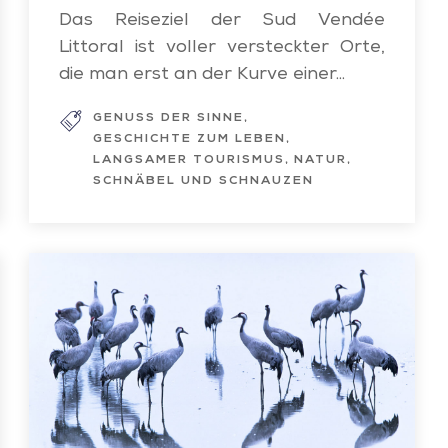
Claire
Das Reiseziel der Sud Vendée
Littoral ist voller versteckter Orte,
die man erst an der Kurve einer...
GENUSS DER SINNE
Expert local
GESCHICHTE ZUM LEBEN
LANGSAMER TOURISMUS
NATUR
SCHNÄBEL UND SCHNAUZEN
Kraniche
im
Reservat
beobachten