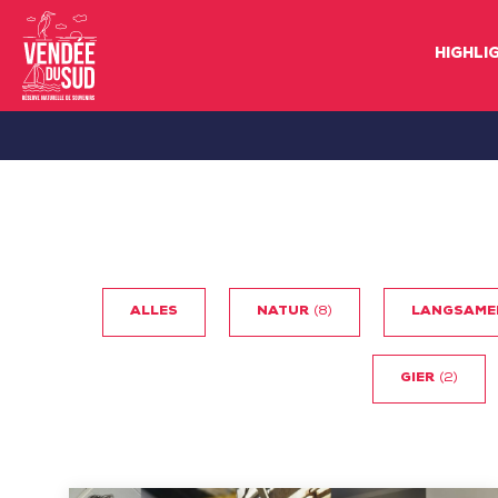
HIGHLI
Sud
Vendée
Littoral
TourismusSüd
Vendée
Küste
ALLES
NATUR
(8)
LANGSAME
GIER
(2)