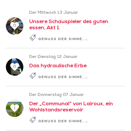
Der Mittwoch 13 Januar
Unsere Schauspieler des guten
0
essen, Akt 1
GENUSS DER SINNE
GESCHICHTE ZUM L
Der Dienstag 12 Januar
Das hydraulische Erbe
0
GENUSS DER SINNE
LANGSAMER TOURI
Der Donnerstag 07 Januar
Der „Communal“ von Lairoux, ein
1
Wohlstandsreservoir
GENUSS DER SINNE
GESCHICHTE ZUM L