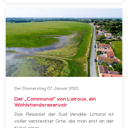
Der
„Communal“
von
Lairoux,
ein
Wohlstandsreservoir
Der Donnerstag 07 Januar 2021
Der „Communal“ von Lairoux, ein
Wohlstandsreservoir
Das Reiseziel der Sud Vendée Littoral ist
voller versteckter Orte, die man erst an der