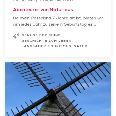
Der Samstag 12 Dezember 2020
Abenteurer von Natur aus
Da mein Patenkind 7 Jahre alt ist, bieten wir
ihm jedes Jahr zu seinem Geburtstag ein...
GENUSS DER SINNE
GESCHICHTE ZUM LEBEN
LANGSAMER TOURISMUS
NATUR
Entdecken
Sie
das
Kulturerbe
einmal
anders