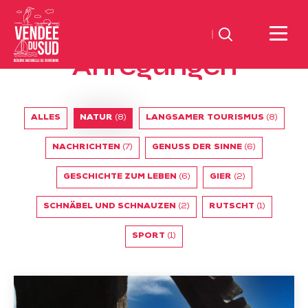
Suchen
Anregungen
Sud
Vendée
Littoral
ALLES
NATUR
(8)
LANGSAMER TOURISMUS
(8)
TourismusSüd
Vendée
NACHRICHTEN
(7)
GENUSS DER SINNE
(6)
Küste
GESCHICHTE ZUM LEBEN
(6)
GIER
(2)
SCHNÄBEL UND SCHNAUZEN
(2)
RUTSCHT
(1)
SPORT
(1)
Das
hydraulische