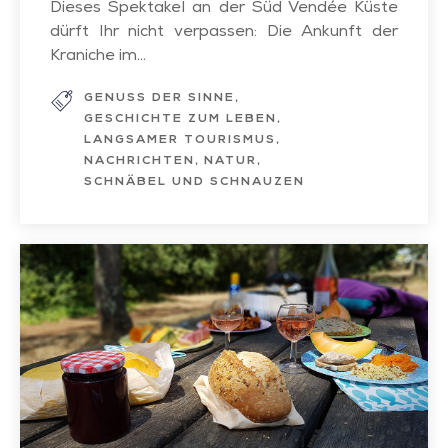
Dieses Spektakel an der Süd Vendée Küste
dürft Ihr nicht verpassen: Die Ankunft der
Kraniche im...
GENUSS DER SINNE
GESCHICHTE ZUM LEBEN
LANGSAMER TOURISMUS
NACHRICHTEN
NATUR
SCHNÄBEL UND SCHNAUZEN
Lust
auf
ein
Picknick?