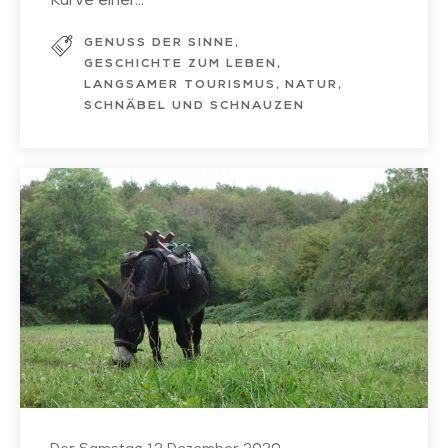
Kurve einer...
GENUSS DER SINNE
GESCHICHTE ZUM LEBEN
LANGSAMER TOURISMUS
NATUR
SCHNÄBEL UND SCHNAUZEN
Abenteurer
von
Natur
aus