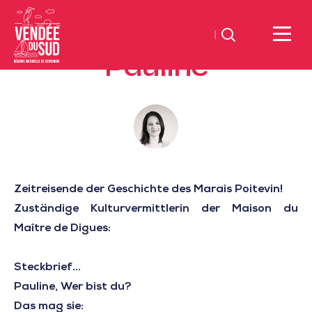
Suchen
Pauline
Sud
Vendée
Littoral
TourismusSüd
Vendée
Küste
Zeitreisende der Geschichte des Marais Poitevin!
Zuständige Kulturvermittlerin der Maison du
Maître de Digues:
Steckbrief...
Pauline, Wer bist du?
Das mag sie: