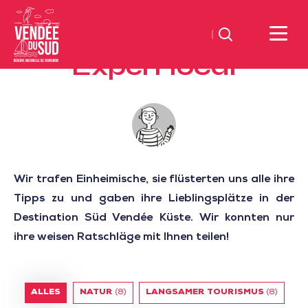
Suchen
Expert local
Sud
Vendée
Littoral
TourismusSüd
Vendée
Küste
Wir trafen Einheimische, sie flüsterten uns alle ihre
Tipps zu und gaben ihre Lieblingsplätze in der
Destination Süd Vendée Küste. Wir konnten nur
ihre weisen Ratschläge mit Ihnen teilen!
ALLES
NATUR
(8)
LANGSAMER TOURISMUS
(8)