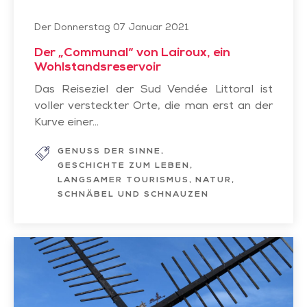
Der Donnerstag 07 Januar 2021
Der „Communal“ von Lairoux, ein
Wohlstandsreservoir
Das Reiseziel der Sud Vendée Littoral ist
voller versteckter Orte, die man erst an der
Kurve einer...
GENUSS DER SINNE
GESCHICHTE ZUM LEBEN
LANGSAMER TOURISMUS
NATUR
SCHNÄBEL UND SCHNAUZEN
Entdecken
Sie
das
Kulturerbe