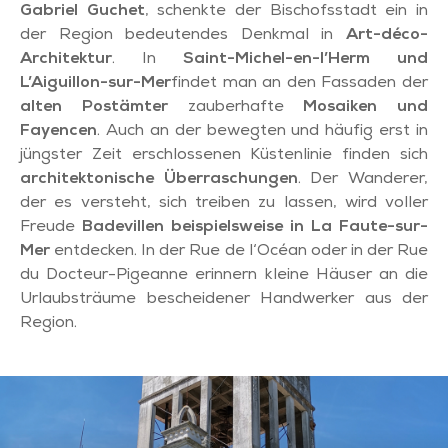
Gabriel Guchet
, schenkte der Bischofsstadt ein in
der Region bedeutendes Denkmal in
Art-déco-
Architektur
. In
Saint-Michel-en-l’Herm und
L’Aiguillon-sur-Mer
findet man an den Fassaden der
alten Postämter
zauberhafte
Mosaiken und
Fayencen
. Auch an der bewegten und häufig erst in
jüngster Zeit erschlossenen Küstenlinie finden sich
architektonische Überraschungen
. Der Wanderer,
der es versteht, sich treiben zu lassen, wird voller
Freude
Badevillen beispielsweise in La Faute-sur-
Mer
entdecken. In der Rue de l‘Océan oder in der Rue
du Docteur-Pigeanne erinnern kleine Häuser an die
Urlaubsträume bescheidener Handwerker aus der
Region.