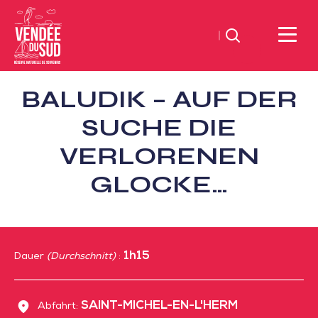
Suchen
Sud
BALUDIK – AUF DER
Vendée
Littoral
SUCHE DIE
TourismusSüd
VERLORENEN
Vendée
Küste
GLOCKE…
1h15
Dauer
(Durchschnitt)
:
SAINT-MICHEL-EN-L'HERM
Abfahrt: