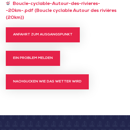
Boucle-cyclable-Autour-des-rivieres-
-20km-.pdf (Boucle cyclable Autour des rivières
(20km))
ANFAHRT ZUM AUSGANGSPUNKT
EIN PROBLEM MELDEN
NACHGUCKEN WIE DAS WETTER WIRD