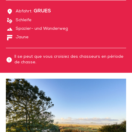
GRUES
Abfahrt:
Schleife
Spazier- und Wanderweg
Jaune
Il se peut que vous croisiez des chasseurs en période
de chasse.