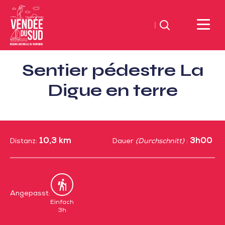
Suchen
Sud
Sentier pédestre La
Vendée
Littoral
Digue en terre
TourismusSüd
Vendée
Küste
10,3 km
3h00
Distanz:
Dauer
(Durchschnitt)
:
Angepasst:
Spaziergang
Einfach
3h