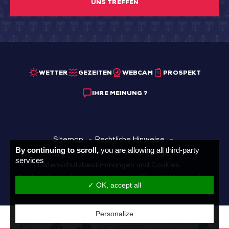
UNS TREFFEN
WETTER
GEZEITEN
WEBCAM
PROSPEKT
IHRE MEINUNG ?
Sitemap
Rechtliche Hinweise
By continuing to scroll,
you are allowing all third-party
Allgemainen Geschäftsbedingungen
services
Datenschutzbestimmungen und Cookies
Cookies Verwaltung
Made with
by
IRIS Interactive
✓ OK, accept all
Personalize