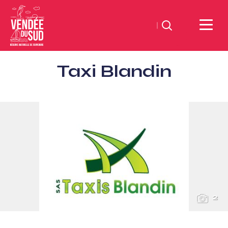
Suchen
Sud
Taxi Blandin
Vendée
Littoral
TourismusSüd
Vendée
Küste
2