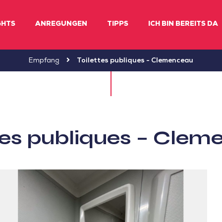
GHTS
ANREGUNGEN
TIPPS
ICH BIN BEREITS DA
Empfang
Toilettes publiques - Clemenceau
tes publiques – Cle