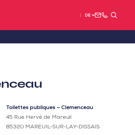
Uns
+33
Suchen
DE
kontaktieren
2515
63737
menceau
Toilettes publiques – Clemenceau
45 Rue Hervé de Mareuil
85320
MAREUIL-SUR-LAY-DISSAIS