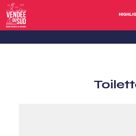
HIGHLI
Sud
Vendée
Littoral
TourismusSüd
Vendée
Toilet
Küste