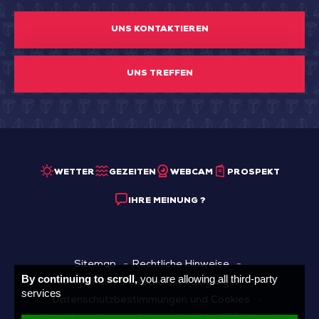
UNS KONTAKTIEREN
UNS TREFFEN
WETTER
GEZEITEN
WEBCAM
PROSPEKT
IHRE MEINUNG ?
Sitemap
Rechtliche Hinweise
By continuing to scroll,
you are allowing all third-party
Allgemainen Geschäftsbedingungen
services
Datenschutzbestimmungen und Cookies
Cookies Verwaltung
Made with
by
IRIS Interactive