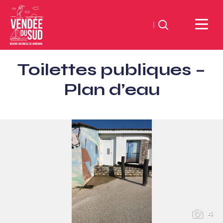
Suchen
Sud
Toilettes publiques –
Vendée
Littoral
Plan d’eau
TourismusSüd
Vendée
Küste
4