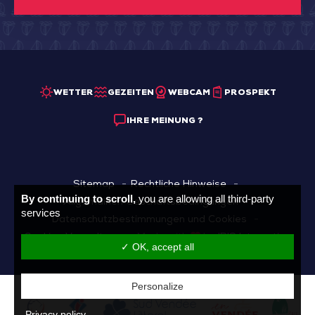
WETTER
GEZEITEN
WEBCAM
PROSPEKT
IHRE MEINUNG ?
Sitemap
Rechtliche Hinweise
By continuing to scroll,
you are allowing all third-party
Allgemainen Geschäftsbedingungen
services
Datenschutzbestimmungen und Cookies
Cookies Verwaltung
Made with
by
IRIS Interactive
✓ OK, accept all
Personalize
Privacy policy