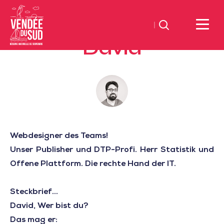
Suchen
David
Sud
Vendée
Littoral
TourismusSüd
Vendée
Küste
Webdesigner des Teams!
Unser Publisher und DTP-Profi. Herr Statistik und
Offene Plattform. Die rechte Hand der IT.
Steckbrief...
David, Wer bist du?
Das mag er: