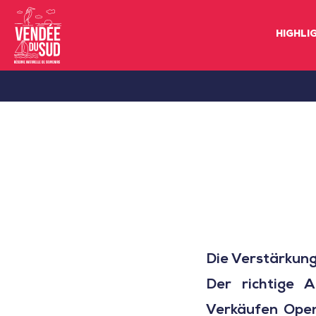
HIGHLI
Sud
Vendée
Littoral
TourismusSüd
Vendée
Küste
Die Verstärkun
Der richtige 
Verkäufen Open 