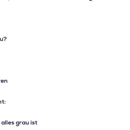
du?
ren
ht:
alles grau ist