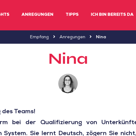
GHTS
ANREGUNGEN
TIPPS
ICH BIN BEREITS DA
Empfang
Anregungen
Nina
Nina
g des Teams!
Arm bei der Qualifizierung von Unterkünft
System. Sie lernt Deutsch, zögern Sie nicht