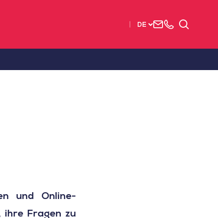
Uns
+33
Suchen
DE
kontaktieren
2515
63737
en und Online-
, ihre Fragen zu