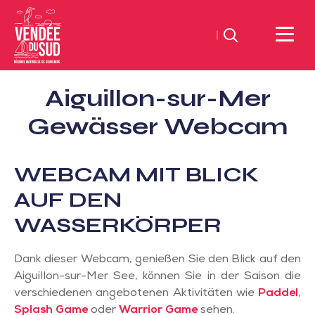
Suchen
Sud
Aiguillon-sur-Mer
Vendée
Littoral
Gewässer Webcam
TourismusSüd
Vendée
WEBCAM MIT BLICK
Küste
AUF DEN
WASSERKÖRPER
Dank dieser Webcam, genießen Sie den Blick auf den
Aiguillon-sur-Mer See, können Sie in der Saison die
verschiedenen angebotenen Aktivitäten wie
Paddel
,
Splash Game
oder
Warrior Game
sehen.