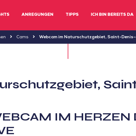
GHTS
ANREGUNGEN
TIPPS
ICH BIN BEREITS DA
men
Cams
Webcam im Naturschutzgebiet, Saint-Denis
schutzgebiet, Sain
WEBCAM IM HERZEN
VE