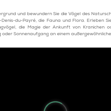
dergrund und bewundern Sie die Vögel des Natursch
nt-Denis-du-Payré, die Fauna und Flora. Erleben S
gvögel, die Magie der Ankunft von Kranichen o
 oder Sonnenaufgang an einem außergewöhnliche