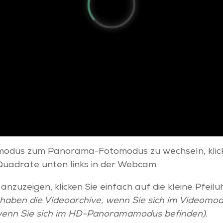
odus zum Panorama-Fotomodus zu wechseln, klicke
 Quadrate unten links in der Webcam.
anzuzeigen, klicken Sie einfach auf die kleine Pfeiluh
 haben die Videoarchive, wenn Sie sich im Videomo
 wenn Sie sich im HD-Panoramamodus befinden).