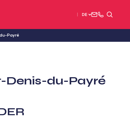
Uns
+33
Suchen
DE
kontaktieren
2515
63737
-du-Payré
t-Denis-du-Payré
 DER