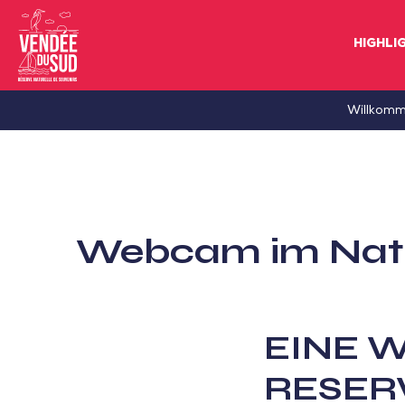
HIGHLI
Sud
Willkom
Vendée
Littoral
TourismusSüd
Vendée
Webcam im Natur
Küste
EINE 
RESER