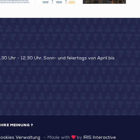
oile
–
À
Initiation
L’ARGILE“
Poterie
(„MODELLIEREN
SIE
DEM
SUMPF
30 Uhr - 12:30 Uhr. Sonn- und feiertags von April bis
MIT
LEHM“)
IHRE MEINUNG ?
ookies Verwaltung
Made with
by
IRIS Interactive