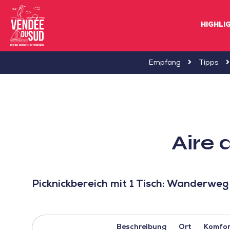
HIGHLI
Sud
Empfang
Tipps
Vendée
Littoral
TourismusSüd
Vendée
Aire 
Küste
Picknickbereich mit 1 Tisch: Wanderweg
Beschreibung
Ort
Komfor