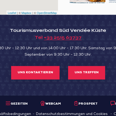
et
chocolat
l’ét
les
Leaflet
| ©
Mapbox
| ©
OpenStreetMap
au
demoiselles
Nid
Lalande,
Tourismusverband Süd Vendée Küste
de
la
Tel
+33 2515 63737
Lairoux
famille
30 Uhr - 12:30 Uhr und von 14:00 Uhr - 17:30 Uhr, Samstag von 9:
en
September von 9:30 Uhr - 12:30 Uhr.
musique
UNS KONTAKTIEREN
UNS TREFFEN
GEZEITEN
WEBCAM
PROSPEKT
häftsbedingungen
Datenschutzbestimmungen und Cookies
C