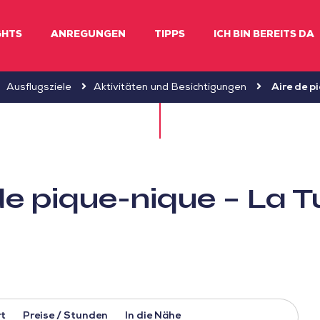
GHTS
ANREGUNGEN
TIPPS
ICH BIN BEREITS DA
Ausflugsziele
Aktivitäten und Besichtigungen
Aire de p
de pique-nique – La Tu
t
Preise / Stunden
In die Nähe