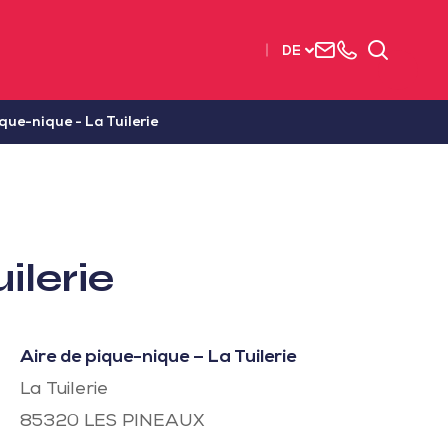
Uns
+33
Suchen
DE
kontaktieren
2515
63737
ique-nique - La Tuilerie
ilerie
Aire de pique-nique – La Tuilerie
La Tuilerie
85320
LES PINEAUX