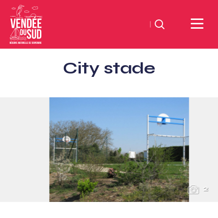
Suchen
Sud
City stade
Vendée
Littoral
TourismusSüd
Vendée
Küste
2