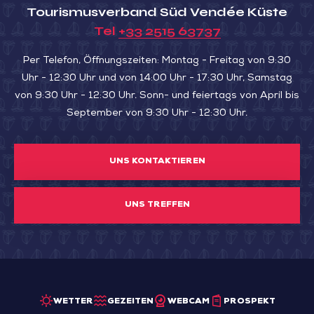
Tourismusverband Süd Vendée Küste
la
Tel
+33 2515 63737
Cabane
Kombucha
Per Telefon, Öffnungszeiten: Montag - Freitag von 9:30
Uhr - 12:30 Uhr und von 14:00 Uhr - 17:30 Uhr, Samstag
von 9:30 Uhr - 12:30 Uhr. Sonn- und feiertags von April bis
September von 9:30 Uhr - 12:30 Uhr.
UNS KONTAKTIEREN
UNS TREFFEN
WETTER
GEZEITEN
WEBCAM
PROSPEKT