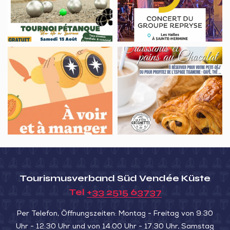
Lairoux
d’artifice,
–
Saint-
Tournoi
Jean-
de
d’Hermine
À
Croissants
pétanque
voir
&
et
pains
À
au
manger,
chocolat
Rando
au
gourmande
Nid
autour
de
de
Lairoux
Tourismusverband Süd Vendée Küste
la
Tel
+33 2515 63737
Cabane
Kombucha
Per Telefon, Öffnungszeiten: Montag - Freitag von 9:30
Uhr - 12:30 Uhr und von 14:00 Uhr - 17:30 Uhr, Samstag