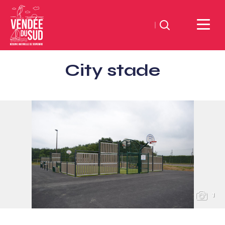
Suchen
Sud
City stade
Vendée
Littoral
TourismusSüd
Vendée
Küste
1