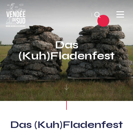
Suchen
Sud
Vendée
Das
Littoral
(Kuh)Fladenfest
TourismusSüd
Vendée
Küste
Das (Kuh)Fladenfest