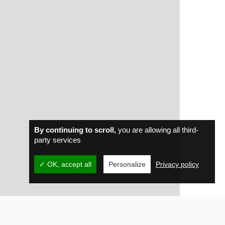
By continuing to scroll,
you are allowing all third-
party services
✓ OK, accept all
Personalize
Privacy policy