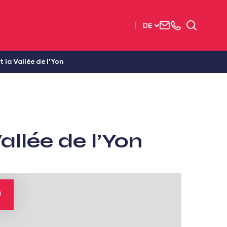
Uns
+33
Suchen
DE
kontaktieren
2515
63737
 la Vallée de l'Yon
allée de l’Yon
M