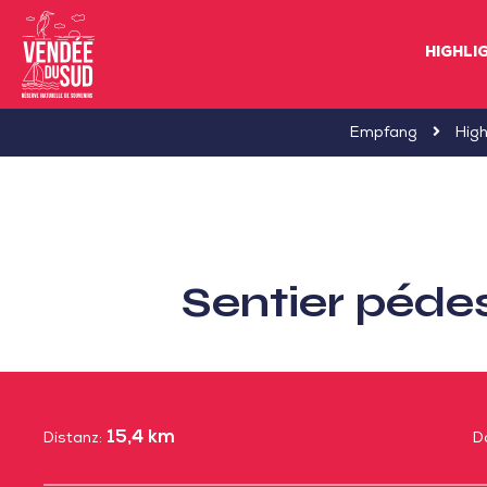
HIGHLI
Sud
Empfang
High
Vendée
Littoral
TourismusSüd
Vendée
Sentier pédes
Küste
15,4 km
Distanz:
D