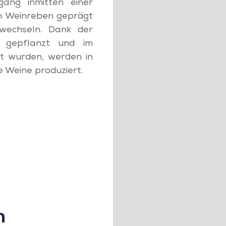
gang inmitten einer
en Weinreben geprägt
 wechseln. Dank der
t gepflanzt und im
lt wurden, werden in
 Weine produziert.
n