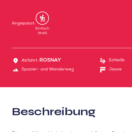
Angepasst:
Spaziergang
Einfach
3h45
ROSNAY
Schleife
Abfahrt:
Spazier- und Wanderweg
Jaune
Beschreibung