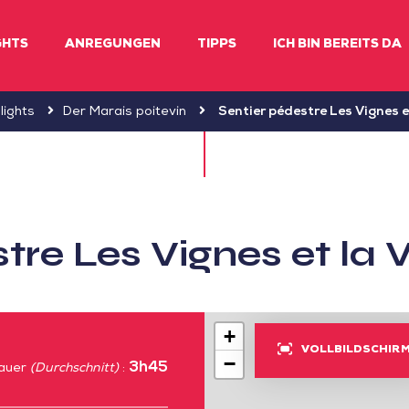
GHTS
ANREGUNGEN
TIPPS
ICH BIN BEREITS DA
lights
Der Marais poitevin
Sentier pédestre Les Vignes et
tre Les Vignes et la V
+
VOLLBILDSCHIR
−
3h45
auer
(Durchschnitt)
: