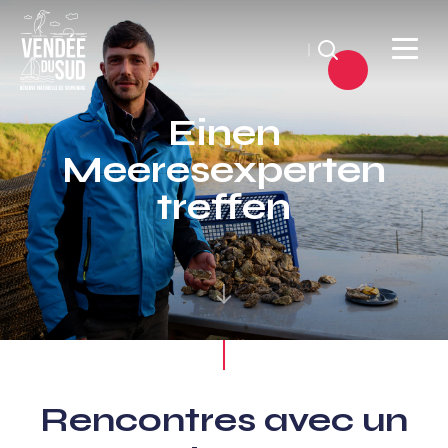
Suchen
Sud
Einen
Vendée
Meeresexperten
Littoral
TourismusSüd
treffen
Vendée
Küste
Rencontres avec un