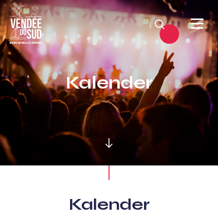
Suchen
Sud
Vendée
Kalender
Littoral
TourismusSüd
Vendée
Küste
Kalender