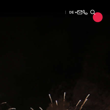
Uns
+33
Suchen
DE
kontaktieren
2515
63737