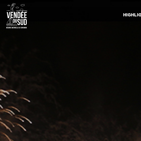
HIGHLI
Sud
Vendée
Littoral
TourismusSüd
Vendée
Küste