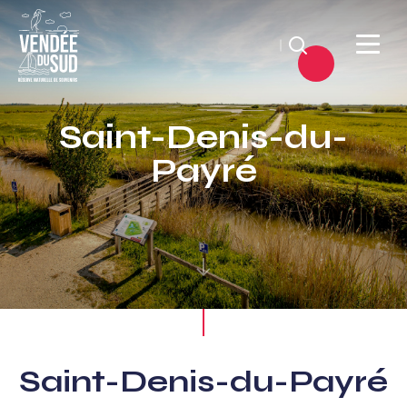
Suchen
Sud
Vendée
Saint-Denis-du-
Littoral
Payré
TourismusSüd
Vendée
Küste
Saint-Denis-du-Payré