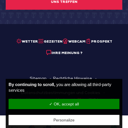
UNS TREFFEN
WETTER
GEZEITEN
WEBCAM
PROSPEKT
IHRE MEINUNG ?
Sitemap
Rechtliche Hinweise
By continuing to scroll,
you are allowing all third-party
Allgemainen Geschäftsbedingungen
services
Datenschutzbestimmungen und Cookies
Cookies Verwaltung
Made with
by
IRIS Interactive
✓ OK, accept all
Personalize