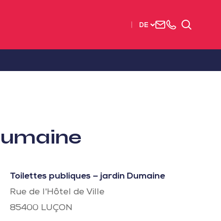
Uns
+33
Suchen
DE
kontaktieren
2515
63737
 Dumaine
Toilettes publiques – jardin Dumaine
Rue de l'Hôtel de Ville
85400
LUÇON