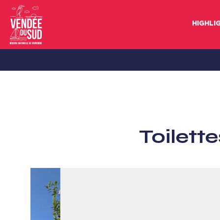
HIGHLI
Sud
Vendée
Littoral
TourismusSüd
Vendée
Toilett
Küste