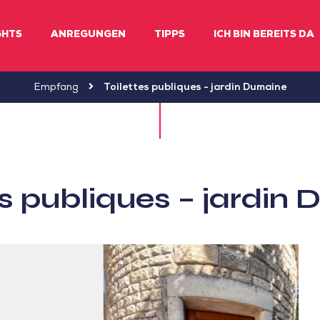
GHTS
ANREGUNGEN
TIPPS
ICH BIN BEREITS DA
Empfang
Toilettes publiques - jardin Dumaine
es publiques – jardin