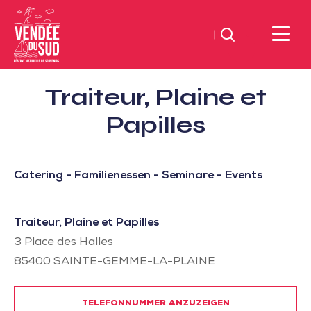
Suchen
Sud
Traiteur, Plaine et
Vendée
Littoral
Papilles
TourismusSüd
Vendée
Küste
Catering - Familienessen - Seminare - Events
Traiteur, Plaine et Papilles
3 Place des Halles
85400
SAINTE-GEMME-LA-PLAINE
TELEFONNUMMER ANZUZEIGEN