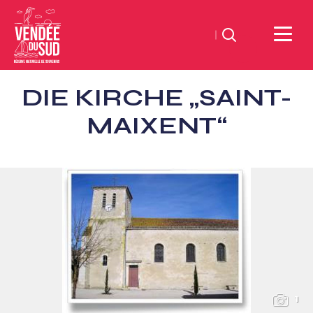
Suchen
Sud
DIE KIRCHE „SAINT-
Vendée
Littoral
MAIXENT“
TourismusSüd
Vendée
Küste
1