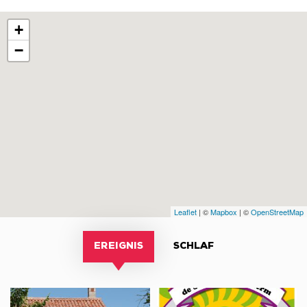
+
−
Leaflet
| ©
Mapbox
| ©
OpenStreetMap
EREIGNIS
SCHLAF
Visite
Véhicules