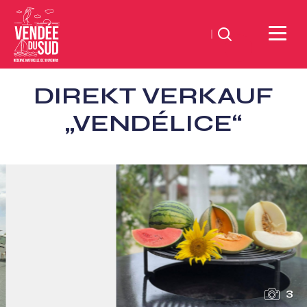
Suchen
Sud
DIREKT VERKAUF
Vendée
Littoral
„VENDÉLICE“
TourismusSüd
Vendée
Küste
3