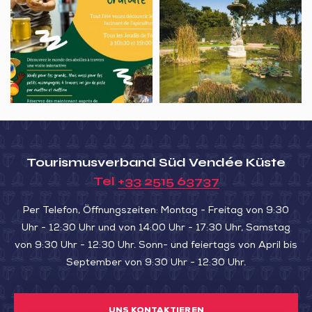
autour
SIE
d’exploitation
nocturne
de
DEM
apicole
au
la
SUMPF
flambeau
Cabane
MIT
du
Kombucha
LEHM“)
Jardin
Dumaine
Tourismusverband Süd Vendée Küste
Tel
+33 2515 63737
Per Telefon, Öffnungszeiten: Montag - Freitag von 9:30
Uhr - 12:30 Uhr und von 14:00 Uhr - 17:30 Uhr, Samstag
von 9:30 Uhr - 12:30 Uhr. Sonn- und feiertags von April bis
September von 9:30 Uhr - 12:30 Uhr.
UNS KONTAKTIEREN