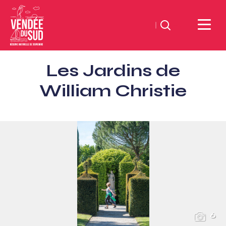
Suchen
Sud
Les Jardins de
Vendée
Littoral
William Christie
TourismusSüd
Vendée
Küste
6