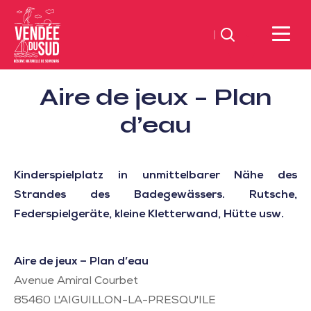
Suchen
Sud
Aire de jeux – Plan
Vendée
Littoral
d’eau
TourismusSüd
Vendée
Küste
Kinderspielplatz in unmittelbarer Nähe des
Strandes des Badegewässers. Rutsche,
Federspielgeräte, kleine Kletterwand, Hütte usw.
Aire de jeux – Plan d’eau
Avenue Amiral Courbet
85460
L'AIGUILLON-LA-PRESQU'ILE