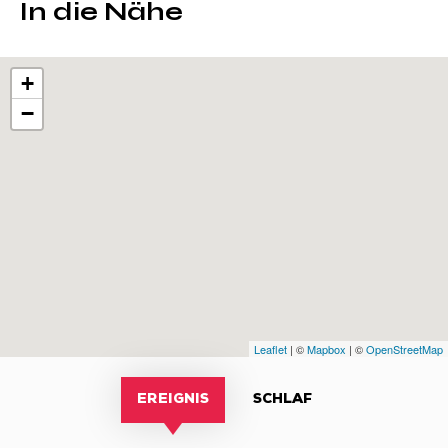
In die Nähe
+
−
Leaflet
| ©
Mapbox
| ©
OpenStreetMap
EREIGNIS
SCHLAF