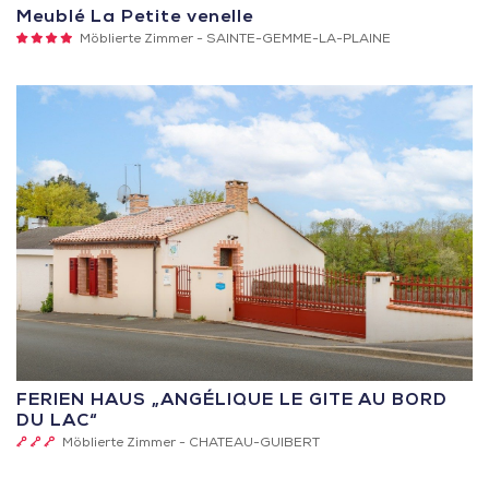
Meublé La Petite venelle
4
Möblierte Zimmer -
SAINTE-GEMME-LA-PLAINE
Sterne
FERIEN HAUS „ANGÉLIQUE LE GITE AU BORD
DU LAC“
3
Möblierte Zimmer -
CHATEAU-GUIBERT
Schlüssel
(Clévacances)