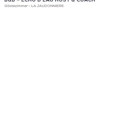
B&B – ÉCHO D’EAU HOST & COACH
Gästezimmer -
LA JAUDONNIERE